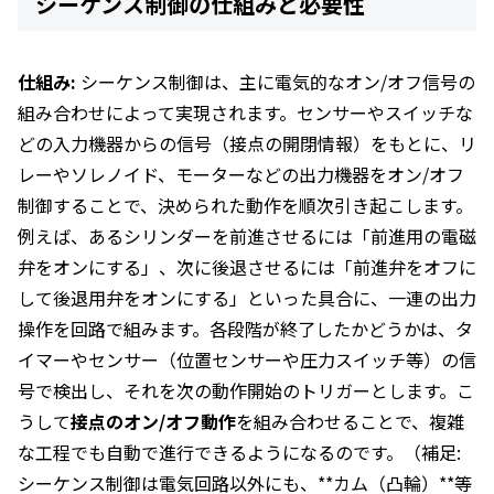
シーケンス制御の仕組みと必要性
仕組み:
シーケンス制御は、主に電気的なオン/オフ信号の
組み合わせによって実現されます。センサーやスイッチな
どの入力機器からの信号（接点の開閉情報）をもとに、リ
レーやソレノイド、モーターなどの出力機器をオン/オフ
制御することで、決められた動作を順次引き起こします。
例えば、あるシリンダーを前進させるには「前進用の電磁
弁をオンにする」、次に後退させるには「前進弁をオフに
して後退用弁をオンにする」といった具合に、一連の出力
操作を回路で組みます。各段階が終了したかどうかは、タ
イマーやセンサー（位置センサーや圧力スイッチ等）の信
号で検出し、それを次の動作開始のトリガーとします。こ
うして
接点のオン/オフ動作
を組み合わせることで、複雑
な工程でも自動で進行できるようになるのです。（補足:
シーケンス制御は電気回路以外にも、**カム（凸輪）**等