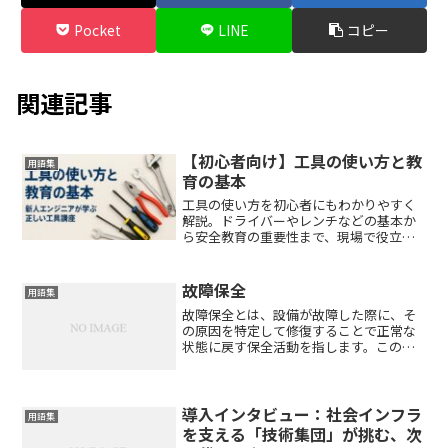
Pocket
LINE
コピー
関連記事
【初心者向け】工具の使い方と教
用語集
育の基本
工具の使い方を初心者にもわかりやすく
解説。ドライバーやレンチなどの基本か
ら安全教育の重要性まで、現場で役立つ
知識を体系的に学べます。新人エンジニ
ア必見の工具講座も紹介。
故障保全
用語集
故障保全とは、設備が故障した際に、そ
の原因を特定して修復することで正常な
状態に戻す保全活動を指します。このア
プローチは、計画的な保全活動を実施し
ない場合や、予測不能な故障が発生した
際に重要な役割を果たします。故障保全
は、特に突発的なトラブル...
導入インタビュー：社会インフラ
用語集
を支える「技術集団」が挑む、次