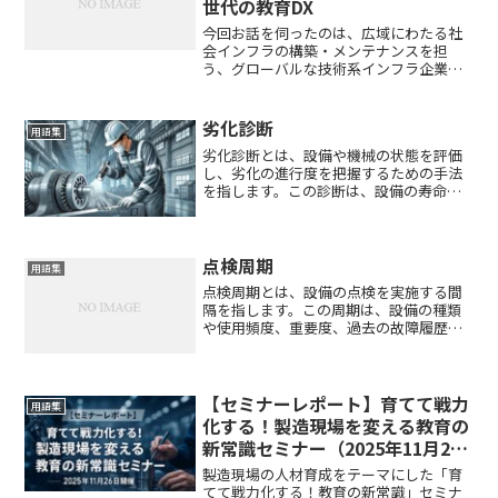
世代の教育DX
今回お話を伺ったのは、広域にわたる社
会インフラの構築・メンテナンスを担
う、グローバルな技術系インフラ企業で
す。長期間の現場出張や、高度な秘匿性
が求められる専門技術など、一般的なオ
フィスワークとは異なる独自の教育環境
劣化診断
用語集
における課題を抱えています...
劣化診断とは、設備や機械の状態を評価
し、劣化の進行度を把握するための手法
を指します。この診断は、設備の寿命や
安全性を維持し、効率的な運用を行うた
めに不可欠なプロセスです。劣化診断の
結果は、予防保全や改良保全の計画にお
いて重要な基礎データとな...
点検周期
用語集
点検周期とは、設備の点検を実施する間
隔を指します。この周期は、設備の種類
や使用頻度、重要度、過去の故障履歴に
基づいて設定されます。適切な点検周期
を設定することは、設備の安定稼働と保
全コストの最適化において重要な要素で
す。点検周期を決定する際...
【セミナーレポート】育てて戦力
用語集
化する！製造現場を変える教育の
新常識セミナー（2025年11月26
日開催）
製造現場の人材育成をテーマにした「育
てて戦力化する！教育の新常識」セミナ