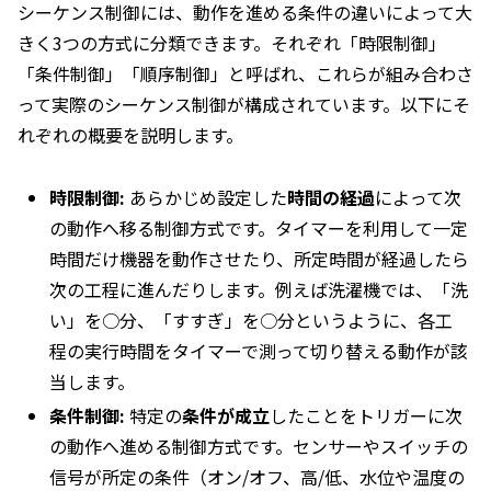
シーケンス制御には、動作を進める条件の違いによって大
きく3つの方式に分類できます。それぞれ「時限制御」
「条件制御」「順序制御」と呼ばれ、これらが組み合わさ
って実際のシーケンス制御が構成されています。以下にそ
れぞれの概要を説明します。
時限制御:
あらかじめ設定した
時間の経過
によって次
の動作へ移る制御方式です。タイマーを利用して一定
時間だけ機器を動作させたり、所定時間が経過したら
次の工程に進んだりします。例えば洗濯機では、「洗
い」を○分、「すすぎ」を○分というように、各工
程の実行時間をタイマーで測って切り替える動作が該
当します。
条件制御:
特定の
条件が成立
したことをトリガーに次
の動作へ進める制御方式です。センサーやスイッチの
信号が所定の条件（オン/オフ、高/低、水位や温度の