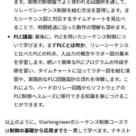
ます。実際の制御盤でよく使われる回路例を通して、
リレーでシーケンス制御を組む方法を習得します。ま
たシーケンス図と対応するタイムチャートを見比べ
ることで、時間経過に沿った動作の理解も深めます。
PLC講座:
最後に、PLCを用いたシーケンス制御につ
いて学びます。まず
PLCとは何か
、リレーシーケンス
と比べたPLCの利点、入出力の概念やラダー図の基本
を学習します。続いて簡単なPLCプログラムの作成手
順を習い、タイムチャートに沿ってラダー図を組む演
習や、実践的なPLC回路設計の流れを体験します。こ
れにより、ハードのリレー回路からソフトウェアの
PLC制御へスムーズに移行できる知識を身につけるこ
とができます。
以上のように、Startengineerのシーケンス制御コースで
は
制御の基礎から応用まで
を一貫して学べます。テキスト