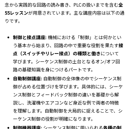
念から実践的な回路の読み書き、PLCの扱いまでを含む
全
55レッスン
が用意されています。主な講座内容は以下の通
りです。
制御と接点講座:
機械における「制御」とは何かとい
う基本から始まり、回路の中で重要な役割を果たす
接
点（スイッチやリレー接点）の種類と働き
について
学びます。シーケンス制御の土台となるオン/オフ回
路の基礎知識を身につけるパートです。
自動制御講座:
自動制御の全体像の中でシーケンス制
御が占める位置づけを学びます。具体的には、シーケ
ンス制御とフィードバック制御の違いを基礎から解
説し、洗濯機やエアコンなど身近な例で両者の特徴
を理解します。自動制御を大局的に捉えることで、シ
ーケンス制御の役割が明確になります。
制御機器講座:
シーケンス制御に用いられる
各種の制