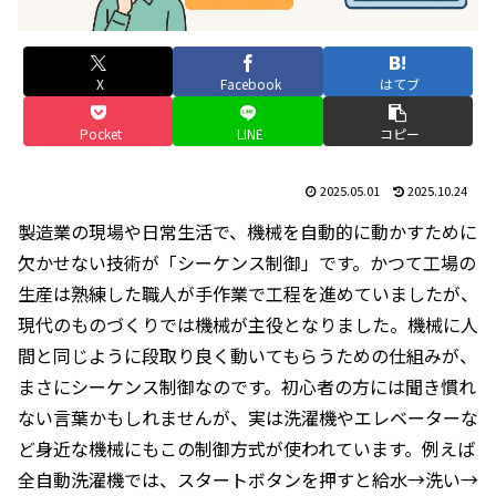
X
Facebook
はてブ
Pocket
LINE
コピー
2025.05.01
2025.10.24
製造業の現場や日常生活で、機械を自動的に動かすために
欠かせない技術が「シーケンス制御」です。かつて工場の
生産は熟練した職人が手作業で工程を進めていましたが、
現代のものづくりでは機械が主役となりました。機械に人
間と同じように段取り良く動いてもらうための仕組みが、
まさにシーケンス制御なのです。初心者の方には聞き慣れ
ない言葉かもしれませんが、実は洗濯機やエレベーターな
ど身近な機械にもこの制御方式が使われています。例えば
全自動洗濯機では、スタートボタンを押すと給水→洗い→