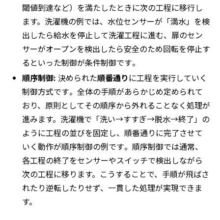
閾値到達など）を満たしたときに次の工程に移行し
ます。洗濯機の例では、水位センサーが「満水」を検
出したら給水を停止して洗濯工程に進む、扉のセン
サーがオープンを検出したら安全のため回転を停止す
るといった制御が条件制御です​。
順序制御:
決められた
順番通り
に工程を実行していく
制御方式です​。全体の手順があらかじめ定められて
おり、原則としてその順序から外れることなく処理が
進みます。洗濯機で「洗い→すすぎ→脱水→終了」の
ように工程の並びを固定し、順番通りに完了させて
いく動作が順序制御の例です​。順序制御では通常、
各工程の終了をセンサーやスイッチで検出しながら
次の工程に移ります。こうすることで、手順が飛ばさ
れたり逆転したりせず、一貫した処理が実現できま
す。