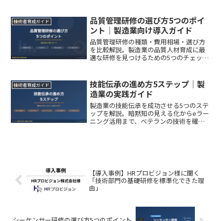
しない導入方法が分かります。
品質管理研修の選び方5つのポイ
技術者育成ガイド
ント｜製造業向け導入ガイド
品質管理研修の種類・費用相場・選び方
を比較解説。製造業の品質人材育成に最
適な研修を見つけるための5つのチェック
ポイントと導入事例を紹介します。
技能伝承の進め方5ステップ｜製
技術者育成ガイド
造業の実践ガイド
製造業の技能伝承を成功させる5つのステ
ップを解説。暗黙知の見える化からeラー
ニング活用まで、ベテランの技術を確実
に次世代へ引き継ぐための実践的な方法
を紹介します。
【導入事例】HRプロビジョン様に聞く
「技術部門の基礎研修を標準化できた理
由」
シーケンサー研修の選び方5つのポイント