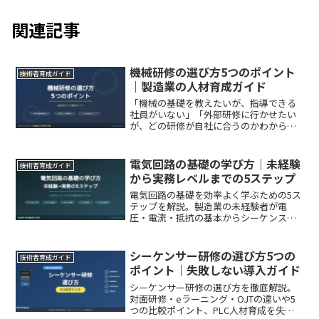
関連記事
機械研修の選び方5つのポイント
技術者育成ガイド
｜製造業の人材育成ガイド
「機械の基礎を教えたいが、指導できる
社員がいない」「外部研修に行かせたい
が、どの研修が自社に合うのかわからな
い」——このような悩みを抱える製造業の
教育担当者は少なくありません。経済産
業省・厚生労働省・文部科学省が発表し
電気回路の基礎の学び方｜未経験
技術者育成ガイド
た「2025年版 もの...
から実務レベルまでの5ステップ
電気回路の基礎を効率よく学ぶための5ス
テップを解説。製造業の未経験者が電
圧・電流・抵抗の基本からシーケンス制
御まで、最短ルートで実務レベルに到達
する学習ロードマップを紹介します。
シーケンサー研修の選び方5つの
技術者育成ガイド
ポイント｜失敗しない導入ガイド
シーケンサー研修の選び方を徹底解説。
対面研修・eラーニング・OJTの違いや5
つの比較ポイント、PLC人材育成を失敗